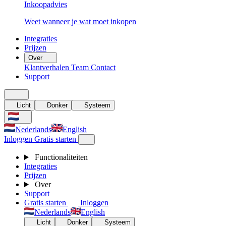
Inkoopadvies
Weet wanneer je wat moet inkopen
Integraties
Prijzen
Over
Klantverhalen
Team
Contact
Support
Licht
Donker
Systeem
Nederlands
English
Inloggen
Gratis starten
Functionaliteiten
Integraties
Prijzen
Over
Support
Gratis starten
Inloggen
Nederlands
English
Licht
Donker
Systeem