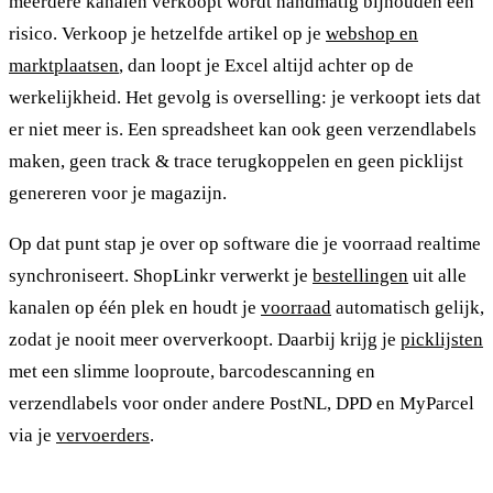
meerdere kanalen verkoopt wordt handmatig bijhouden een
risico. Verkoop je hetzelfde artikel op je
webshop en
marktplaatsen
, dan loopt je Excel altijd achter op de
werkelijkheid. Het gevolg is overselling: je verkoopt iets dat
er niet meer is. Een spreadsheet kan ook geen verzendlabels
maken, geen track & trace terugkoppelen en geen picklijst
genereren voor je magazijn.
Op dat punt stap je over op software die je voorraad realtime
synchroniseert. ShopLinkr verwerkt je
bestellingen
uit alle
kanalen op één plek en houdt je
voorraad
automatisch gelijk,
zodat je nooit meer oververkoopt. Daarbij krijg je
picklijsten
met een slimme looproute, barcodescanning en
verzendlabels voor onder andere PostNL, DPD en MyParcel
via je
vervoerders
.