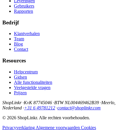
Leveringen
Gebruikers
Rapporten
Bedrijf
Klantverhalen
Team
Blog
Contact
Resources
Helpcentrum
Gidsen
Alle functionaliteiten
Veelgestelde vragen
Prijzen
ShopLinkr
·
KvK 87745046
·
BTW NL004469462B39
·
Meerlo,
Nederland
·
+31 6 49781212
·
contact@shoplinkr.com
© 2026 ShopLinkr. Alle rechten voorbehouden.
Privacyverklaring
Algemene voorwaarden
Cookies