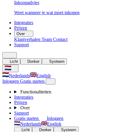
Inkoopadvies
Weet wanneer je wat moet inkopen
Integraties
Prijzen
Over
Klantverhalen
Team
Contact
Support
Licht
Donker
Systeem
Nederlands
English
Inloggen
Gratis starten
Functionaliteiten
Integraties
Prijzen
Over
Support
Gratis starten
Inloggen
Nederlands
English
Licht
Donker
Systeem