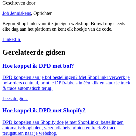
Geschreven door
Job Jenniskens
, Oprichter
Begon ShopLinkr vanuit zijn eigen webshop. Bouwt nog steeds
elke dag aan het platform en kent elk hoekje van de code.
LinkedIn
Gerelateerde gidsen
Hoe koppel ik DPD met bol?
DPD koppelen aan je bol-bestellingen? Met ShopLinkr verwerk je
bol-orders centraal, print je DPD-labels in één klik en stuur je track
& trace automatisch terug.
Lees de gids
Hoe koppel ik DPD met Shopify?
DPD koppelen aan Shopify doe je met ShopLinkr: bestellingen
automatisch ophalen, verzendlabels printen en track & trace
terugsturen naar je webshop.