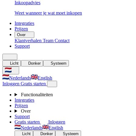
Inkoopadvies
Weet wanneer je wat moet inkopen
Integraties
Prijzen
Over
Klantverhalen
Team
Contact
Support
Licht
Donker
Systeem
Nederlands
English
Inloggen
Gratis starten
Functionaliteiten
Integraties
Prijzen
Over
Support
Gratis starten
Inloggen
Nederlands
English
Licht
Donker
Systeem